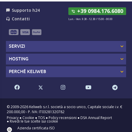
Supporto h24
+39 0984.176.6080
textsms
phone_in_talk
Contatti
headset_mic
Lun. - Ven. 9.30 - 12.30 / 15.00 - 00.00
SERVIZI
HOSTING
PERCHÉ KELIWEB
© 2009-2026 Keliweb s.r.l. società a socio unico, Capitale sociale i.v. €
200.000,00 - P. IVA: IT03281320782
Privacy
●
Cookie
●
TOS
●
Policy recensioni
●
DSA Annual Report
●
Rivedi le tue scelte sui cookie
Azienda certificata ISO