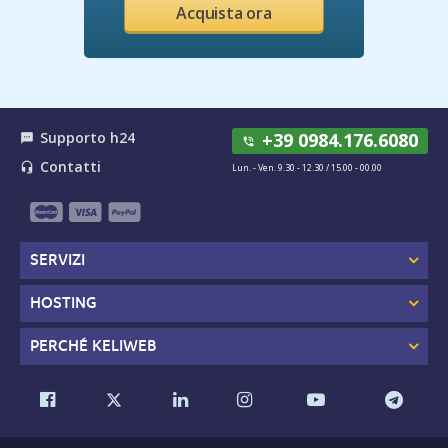
Acquista ora
Supporto h24
+39 0984.176.6080
textsms
phone_in_talk
Contatti
headset_mic
Lun. - Ven. 9.30 - 12.30 / 15.00 - 00.00
SERVIZI
HOSTING
PERCHÉ KELIWEB