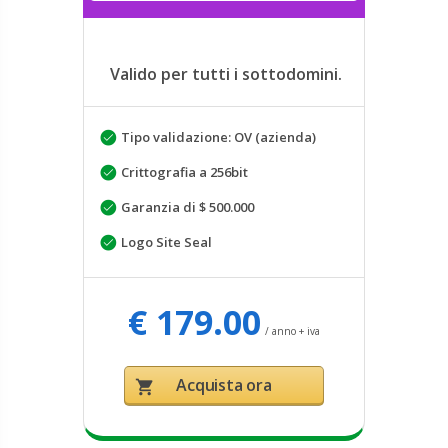
Valido per tutti i sottodomini.
Tipo validazione: OV (azienda)
Crittografia a 256bit
Garanzia di $ 500.000
Logo Site Seal
€ 179.00
/ anno + iva
Acquista ora
shopping_cart