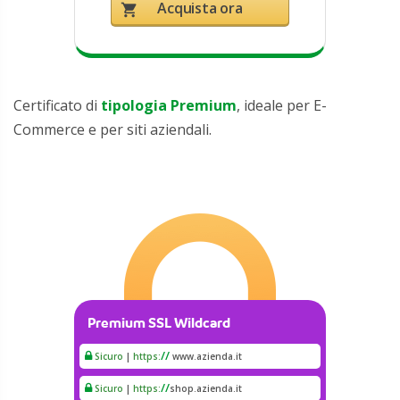
Acquista ora
shopping_cart
Certificato di
tipologia Premium
, ideale per E-
Commerce e per siti aziendali.
Premium SSL Wildcard
/
/
Sicuro
|
https:
www.azienda.it
/
/
Sicuro
|
https:
shop.azienda.it