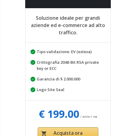
Soluzione ideale per grandi
aziende ed e-commerce ad alto
traffico.
Tipo validazione: EV (estesa)
Crittografia 2048-Bit RSA private
key or ECC
Garanzia di $ 2.000.000
Logo Site Seal
€ 199.00
/ anno + iva
Acquista ora
shopping_cart