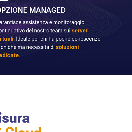
OPZIONE MANAGED
arantisce assistenza e monitoraggio
ontinuativo del nostro team sui
server
irtuali
. Ideale per chi ha poche conoscenze
ecniche ma necessita di
soluzioni
edicate
.
isura