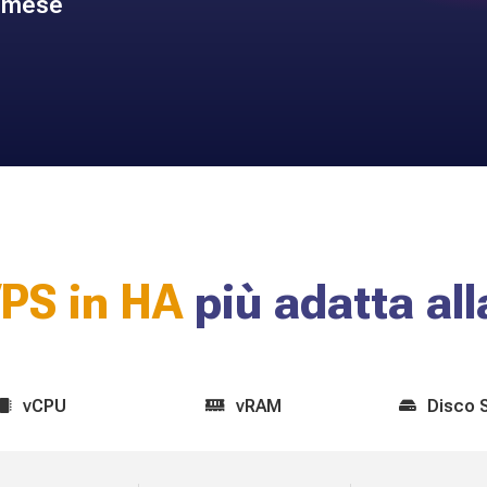
 mese
PS in HA
più adatta all
vCPU
vRAM
Disco 