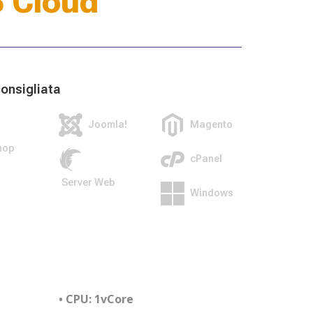
 Cloud
onsigliata
Joomla!
Magento
hop
cPanel
Server Web
Windows
• CPU:
1vCore