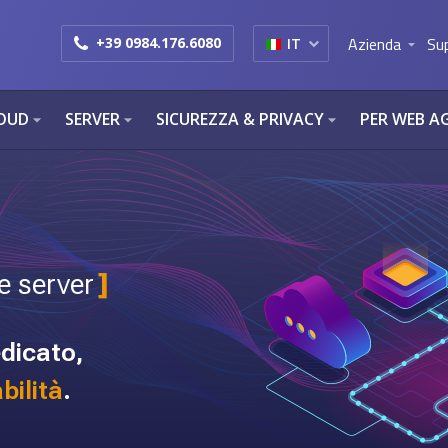
Azienda
Su
+39 0984.176.6080
IT
arrow_drop_down
OUD
SERVER
SICUREZZA & PRIVACY
PER WEB A
arrow_drop_down
arrow_drop_down
arrow_drop_down
te server
]
dicato,
bilità
.