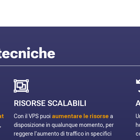
 tecniche
RISORSE SCALABILI
A
at
Con il VPS puoi
aumentare le risorse
a
U
,
disposizione in qualunque momento, per
h
reggere l'aumento di traffico in specifici
c