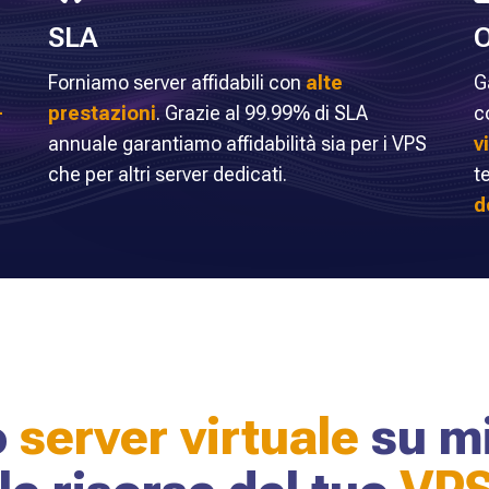
SLA
Forniamo server affidabili con
alte
G
-
prestazioni
. Grazie al 99.99% di SLA
c
i
annuale garantiamo affidabilità sia per i VPS
v
che per altri server dedicati.
t
d
o
server virtuale
su m