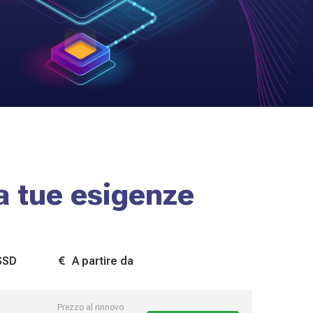
a tue esigenze
SSD
A partire da
Prezzo al rinnovo