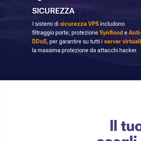
SICUREZZA
I sistemi di
sicurezza VPS
includono
filtraggio porte, protezione
Synflood
e
Anti
DDoS
, per garantire su tutti i
server virtual
la massima protezione da attacchi hacker.
Il tu