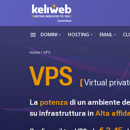
menu
DOMINI
HOSTING
EMAIL
CL
arrow_drop_down
arrow_drop_down
arrow_drop_down
Home
VPS
VPS
[
Virtual priva
La
potenza
di un ambiente de
su infrastruttura in
Alta affida