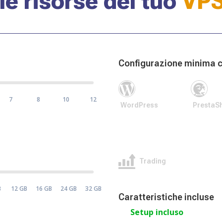
 le risorse del tuo
VPS
Configurazione minima c
7
8
10
12
WordPress
PrestaS
Trading
B
12 GB
16 GB
24 GB
32 GB
Caratteristiche incluse
Setup incluso