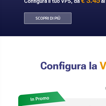
€ 3.45
Configura il tuo VPS, da
al
SCOPRI DI PIÙ
Configura la
V