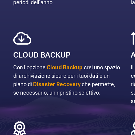
periodi dell'anno.
l
CLOUD BACKUP
A
Con l'opzione
Cloud Backup
crei uno spazio
I
di archiviazione sicuro per i tuoi dati e un
c
piano di
Disaster Recovery
che permette,
r
se necessario, un ripristino selettivo.
s
s