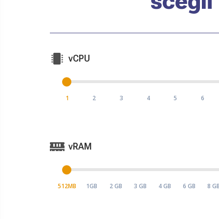
scegli
vCPU
1
2
3
4
5
6
vRAM
512MB
1GB
2 GB
3 GB
4 GB
6 GB
8 G