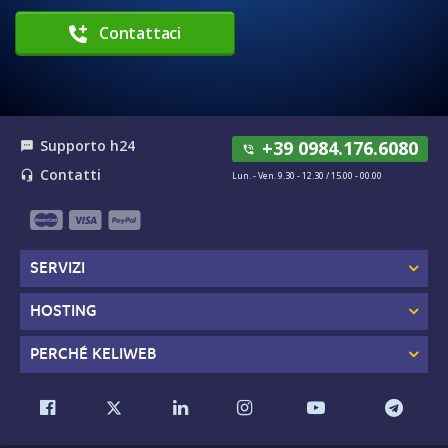
Contattaci
Supporto h24
+39 0984.176.6080
textsms
phone_in_talk
Contatti
headset_mic
Lun. - Ven. 9.30 - 12.30 / 15.00 - 00.00
SERVIZI
HOSTING
PERCHÉ KELIWEB