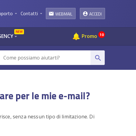
pporto
Contatti
WEBMAIL
ACCEDI
arrow_drop_down
arrow_drop_down
email
NEW
10
GENCY
Promo
arrow_drop_down
search
are per le mie e-mail?
isce, senza nessun tipo di limitazione. Di