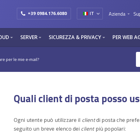
Azienda
Su
+39 0984.176.6080
IT
arrow_drop_down
OUD
SERVER
SICUREZZA & PRIVACY
PER WEB A
arrow_drop_down
arrow_drop_down
arrow_drop_down
are per le mie e-mail?
Quali client di posta posso us
Ogni utente può utilizzare il
client
di posta che prefer
seguito un breve elenco dei
client
più popolari: