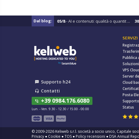
Dal blog:
05/8
- AI e contenuti: qualità o quantit ...
30
SERVIZI
Registra
Trasferi
Pubblica
Soluzioni
VPS Clou
Server de
Supporto h24
textsms
Cloud ba
Certificat
Contatti
headset_mic
Posta Ele
+39 0984.176.6080
Support
phone_in_talk
Status
Lun. - Ven. 9.30 - 12.30 / 15.00 - 00.00
© 2009-2026 Keliweb s.r.l. società a socio unico, Capitale soci
Privacy
●
Cookie
●
TOS
●
Policy recensioni
●
DSA Annual Repo