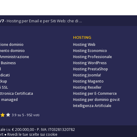
/7
- Hosting per Email e per Siti Web: che di ...
HOSTING
zione dominio
Hosting Web
mento dominio
Hosting Economico
 Amministrazione
Hosting Professionale
 Business
Hosting WordPress
d
Hosting PrestaShop
dicati
Hosting Joomla!
ckup
Hosting Magento
i SSL
Hosting Reseller
ttronica Certificata
Hosting per E-Commerce
o managed
Hosting per dominio gov.it
Intelligenza Artificiale
3.9
su
5
-
952
voti
ale i.v. € 200.000,00 - P. IVA: IT03281320782
rt
●
Rivedi le tue scelte sui cookie