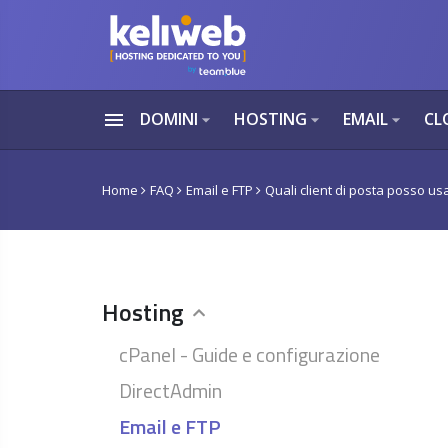
menu
DOMINI
HOSTING
EMAIL
CL
arrow_drop_down
arrow_drop_down
arrow_drop_down
Home
FAQ
Email e FTP
Quali client di posta posso us
Hosting
cPanel - Guide e configurazione
DirectAdmin
Email e FTP