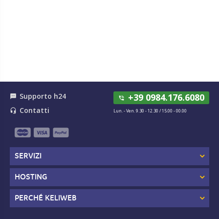
Supporto h24
+39 0984.176.6080
textsms
phone_in_talk
Contatti
headset_mic
Lun. - Ven. 9.30 - 12.30 / 15.00 - 00.00
SERVIZI
HOSTING
PERCHÉ KELIWEB