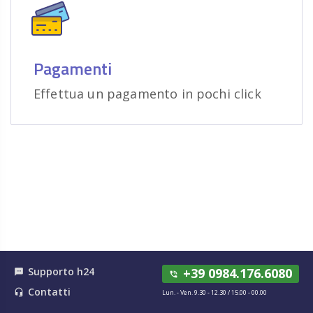
Pagamenti
Effettua un pagamento in pochi click
Supporto h24
+39 0984.176.6080
textsms
phone_in_talk
Contatti
headset_mic
Lun. - Ven. 9.30 - 12.30 / 15.00 - 00.00