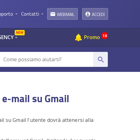
pporto
Contatti
WEBMAIL
ACCEDI
arrow_drop_down
arrow_drop_down
email
NEW
10
GENCY
Promo
arrow_drop_down
search
 e-mail su Gmail
l su Gmail l'utente dovrà attenersi alla