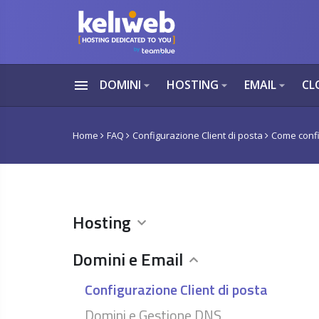
menu
DOMINI
HOSTING
EMAIL
CL
arrow_drop_down
arrow_drop_down
arrow_drop_down
Home
FAQ
Configurazione Client di posta
Come confi
Hosting
Domini e Email
Configurazione Client di posta
Domini e Gestione DNS