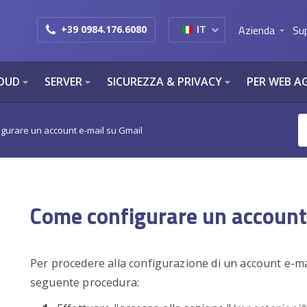
Azienda
Su
+39 0984.176.6080
IT
arrow_drop_down
OUD
SERVER
SICUREZZA & PRIVACY
PER WEB A
arrow_drop_down
arrow_drop_down
arrow_drop_down
gurare un account e-mail su Gmail
Come configurare un account
Per procedere alla configurazione di un account e-mai
seguente procedura: