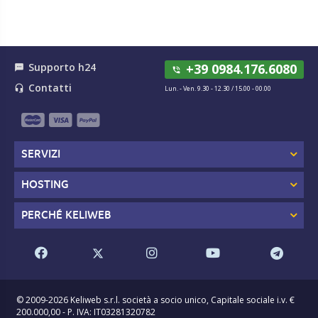
Supporto h24
+39 0984.176.6080
textsms
phone_in_talk
Contatti
headset_mic
Lun. - Ven. 9.30 - 12.30 / 15.00 - 00.00
SERVIZI
HOSTING
PERCHÉ KELIWEB
© 2009-2026 Keliweb s.r.l. società a socio unico, Capitale sociale i.v. €
200.000,00 - P. IVA: IT03281320782