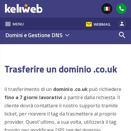
reorder
email
person
MENU
WEBMAIL
Domini e Gestione DNS
search
Trasferire un dominio .co.uk
Il trasferimento di un
dominio .co.uk
può richiedere
fino a 7 giorni lavorativi
a partire dalla richiesta.
Il
cliente dovrà contattare il nostro supporto tramite
ticket, per ricevere il tag da trasmettere al proprio
provider.
Quest'ultimo, a sua volta, utilizzerà il tag
fornito per modificare l'IPS tag del dominio.