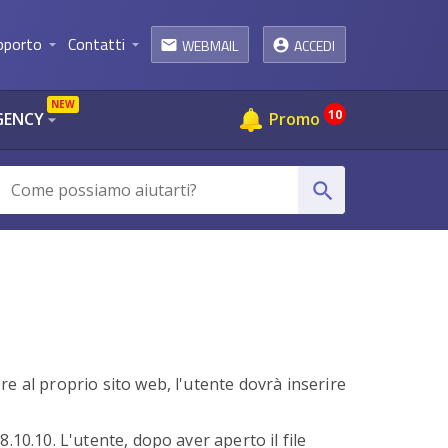
pporto
Contatti
WEBMAIL
ACCEDI
arrow_drop_down
arrow_drop_down
email
NEW
10
GENCY
Promo
arrow_drop_down
search
e al proprio sito web, l'utente dovrà inserire
68.10.10. L'utente, dopo aver aperto
il file