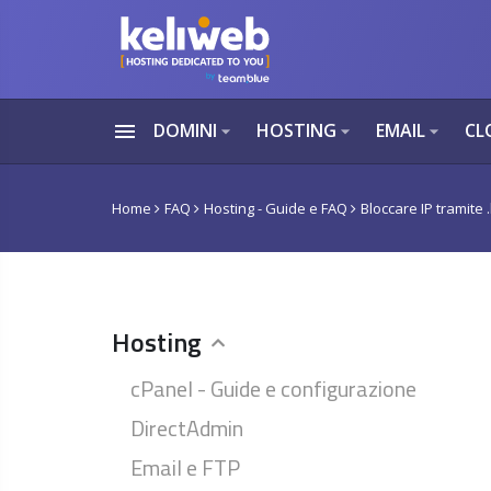
menu
DOMINI
HOSTING
EMAIL
CL
arrow_drop_down
arrow_drop_down
arrow_drop_down
Home
FAQ
Hosting - Guide e FAQ
Bloccare IP tramite 
Hosting
cPanel - Guide e configurazione
DirectAdmin
Email e FTP