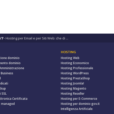
/7
- Hosting per Email e per Siti Web: che di ...
HOSTING
zione dominio
Hosting Web
mento dominio
Hosting Economico
 Amministrazione
Hosting Professionale
 Business
Hosting WordPress
d
Hosting PrestaShop
dicati
Hosting Joomla!
ckup
Hosting Magento
i SSL
Hosting Reseller
ttronica Certificata
Hosting per E-Commerce
o managed
Hosting per dominio gov.it
Intelligenza Artificiale