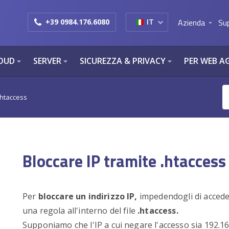
Azienda
Su
+39 0984.176.6080
IT
arrow_drop_down
OUD
SERVER
SICUREZZA & PRIVACY
PER WEB A
arrow_drop_down
arrow_drop_down
arrow_drop_down
.htaccess
Bloccare IP tramite .htaccess
Per
bloccare un indirizzo IP,
impedendogli di acceder
una regola all'interno del file
.htaccess.
Supponiamo che l'IP a cui negare l'accesso sia 192.1