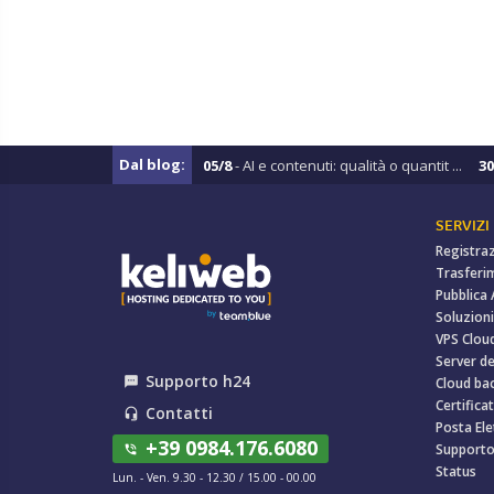
Dal blog:
05/8
- AI e contenuti: qualità o quantit ...
30
SERVIZI
Registra
Trasferi
Pubblica
Soluzioni
VPS Clou
Server de
Supporto h24
textsms
Cloud ba
Certificat
Contatti
headset_mic
Posta Ele
+39 0984.176.6080
Support
phone_in_talk
Status
Lun. - Ven. 9.30 - 12.30 / 15.00 - 00.00