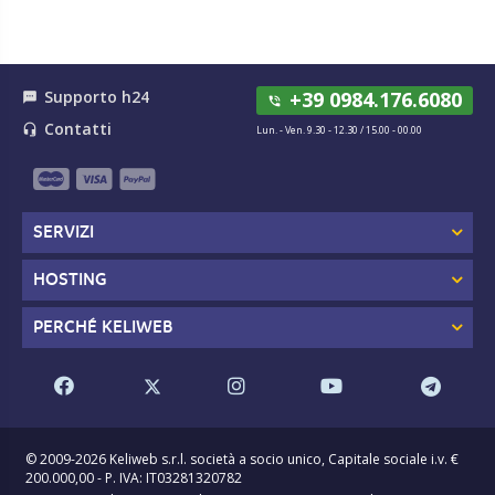
Supporto h24
+39 0984.176.6080
textsms
phone_in_talk
Contatti
headset_mic
Lun. - Ven. 9.30 - 12.30 / 15.00 - 00.00
SERVIZI
HOSTING
PERCHÉ KELIWEB
© 2009-2026 Keliweb s.r.l. società a socio unico, Capitale sociale i.v. €
200.000,00 - P. IVA: IT03281320782