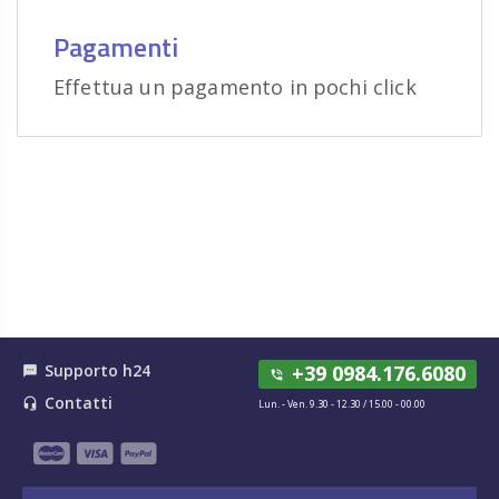
Pagamenti
Effettua un pagamento in pochi click
Supporto h24
+39 0984.176.6080
textsms
phone_in_talk
Contatti
headset_mic
Lun. - Ven. 9.30 - 12.30 / 15.00 - 00.00