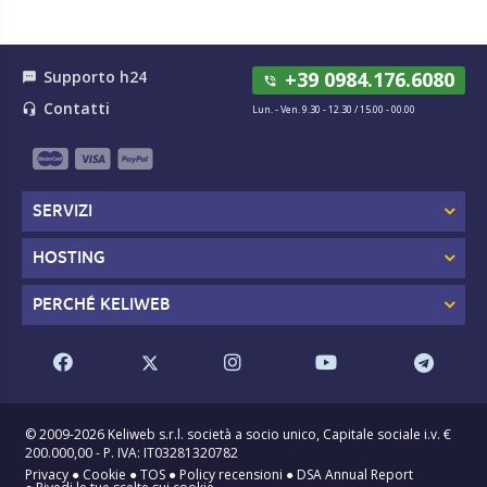
Supporto h24
+39 0984.176.6080
textsms
phone_in_talk
Contatti
headset_mic
Lun. - Ven. 9.30 - 12.30 / 15.00 - 00.00
SERVIZI
HOSTING
PERCHÉ KELIWEB
© 2009-2026 Keliweb s.r.l. società a socio unico, Capitale sociale i.v. €
200.000,00 - P. IVA: IT03281320782
Privacy
●
Cookie
●
TOS
●
Policy recensioni
●
DSA Annual Report