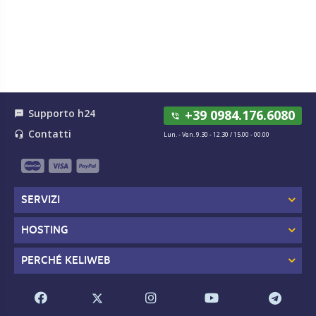
Supporto h24
+39 0984.176.6080
textsms
phone_in_talk
Contatti
headset_mic
Lun. - Ven. 9.30 - 12.30 / 15.00 - 00.00
SERVIZI
HOSTING
PERCHÉ KELIWEB