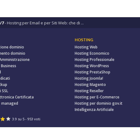
/7
- Hosting per Email e per Siti Web: che di ...
HOSTING
zione dominio
Hosting Web
mento dominio
Hosting Economico
 Amministrazione
Hosting Professionale
 Business
Hosting WordPress
d
Hosting PrestaShop
dicati
Hosting Joomla!
ckup
Hosting Magento
i SSL
Hosting Reseller
ttronica Certificata
Hosting per E-Commerce
o managed
Hosting per dominio gov.it
Intelligenza Artificiale
3.9
su
5
-
953
voti
ale i.v. € 200.000,00 - P. IVA: IT03281320782
rt
●
Rivedi le tue scelte sui cookie