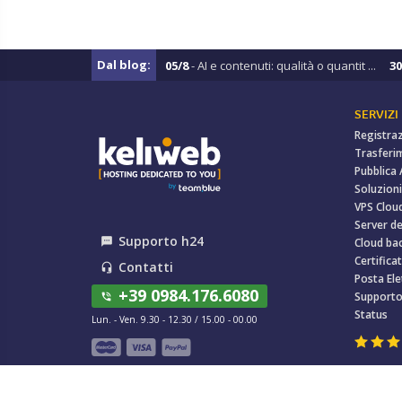
Dal blog:
05/8
- AI e contenuti: qualità o quantit ...
30
SERVIZI
Registra
Trasferi
Pubblica
Soluzioni
VPS Clou
Server de
Supporto h24
textsms
Cloud ba
Certificat
Contatti
headset_mic
Posta Ele
+39 0984.176.6080
Support
phone_in_talk
Status
Lun. - Ven. 9.30 - 12.30 / 15.00 - 00.00
© 2009-2026 Keliweb s.r.l. società a socio unico, Capitale soci
Privacy
●
Cookie
●
TOS
●
Policy recensioni
●
DSA Annual Repo