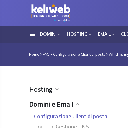
menu
DOMINI
HOSTING
EMAIL
CL
arrow_drop_down
arrow_drop_down
arrow_drop_down
Home
FAQ
Configurazione Client di posta
Which is m
Hosting
Domini e Email
Configurazione Client di posta
Domini e Gestione DNS