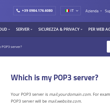
Azienda
Su
+39 0984.176.6080
IT
arrow_drop_down
OUD
SERVER
SICUREZZA & PRIVACY
PER WEB A
arrow_drop_down
arrow_drop_down
arrow_drop_down
y POP3 server?
Which is my POP3 server?
Your POP3 server is
mail.yourdomain.com.
For examp
POP3 server will be
mail.website.com.