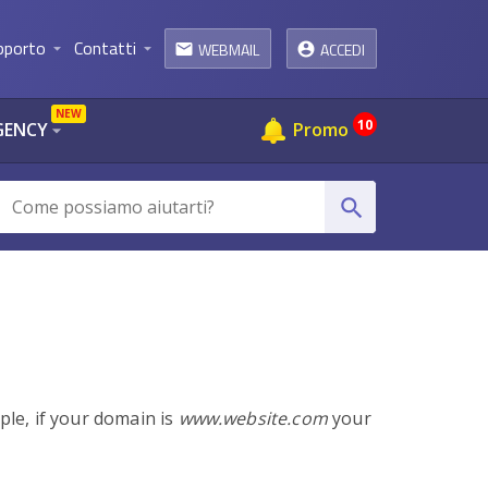
pporto
Contatti
WEBMAIL
ACCEDI
arrow_drop_down
arrow_drop_down
email
NEW
10
GENCY
Promo
arrow_drop_down
search
le, if your domain is
www.website.com
your