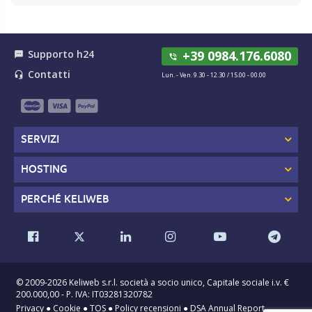
Supporto h24
+39 0984.176.6080
textsms
phone_in_talk
Contatti
headset_mic
Lun. - Ven. 9.30 - 12.30 / 15.00 - 00.00
SERVIZI
HOSTING
PERCHÉ KELIWEB
© 2009-2026 Keliweb s.r.l. società a socio unico, Capitale sociale i.v. €
200.000,00 - P. IVA: IT03281320782
Privacy
●
Cookie
●
TOS
●
Policy recensioni
●
DSA Annual Report