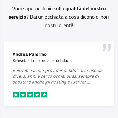
Vuoi saperne di più sulla
qualità del nostro
servizio
? Dai un'occhiata a cosa dicono di noi i
nostri clienti!
Valentina De Federici
FANTASTICIIIII
fantasticiiiii un grazie a tutto lo staff di
assistenza tecnica di keliweb non saprei
come ringraziarli di avermi risolto un
enorm...