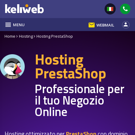
reorder
email
person
MENU
WEBMAIL
Home
Hosting
Hosting PrestaShop
Hosting
PrestaShop
Professionale per
il tuo Negozio
Online
Hosting ottimizzato per
PrestaShop
con dominio