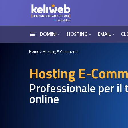
menu
DOMINI
HOSTING
EMAIL
CL
arrow_drop_down
arrow_drop_down
arrow_drop_down
Home
Hosting E-Commerce
Hosting E-Comm
Professionale per il
online