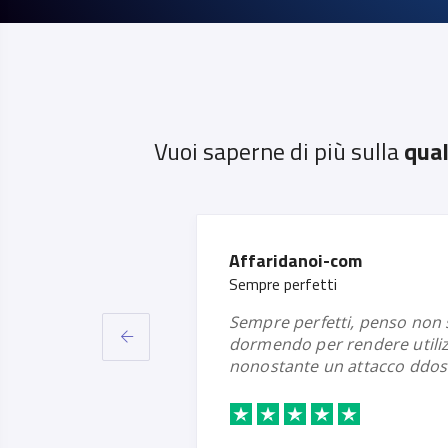
Vuoi saperne di più sulla
qual
Paolo
Provider consigliato!
mi sono trovato molto bene con l'assistenza e ho
zabili i loro server
molto apprezzato la gr
 di grandi pro...
completezza dell'inter