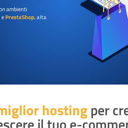
on ambienti
o
e
PrestaShop
, alta
miglior hosting
per cre
escere il tuo e-comme