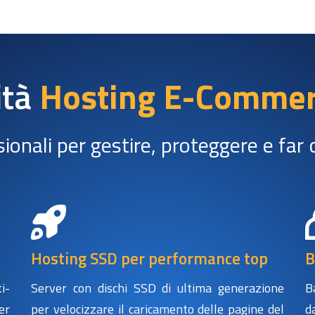
ità
Hosting E-Comme
sionali per gestire, proteggere e far 
Hosting SSD per performance top
B
i-
Server con dischi SSD di ultima generazione
B
er
per velocizzare il caricamento delle pagine del
d