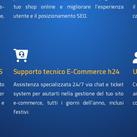
e-
tuo shop online e migliorare l’esperienza
i
e,
utente e il posizionamento SEO.
c
S
Supporto tecnico E-Commerce h24
U
to
Assistenza specializzata 24/7 via chat e ticket
C
er
system per aiutarti nella gestione del tuo sito
a
 e
e-commerce, tutti i giorni dell’anno, inclusi
c
festivi.