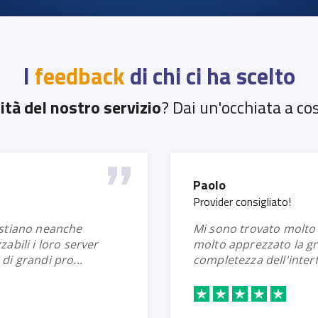
I
feedback
di chi ci ha scelto
ità del nostro servizio
? Dai un'occhiata a cosa
OxGhost
Assistenza eccell
ho commesso un errore durante la registrazione
afica intuitiva e la
di un dominio e
faccia di gestio...
solo hanno ris