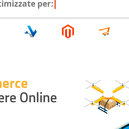
timizzate per:
PrestaShop
erce
ere Online