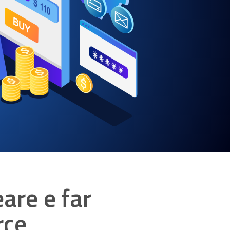
are e far
rce