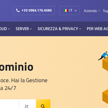
Azienda
Su
+39 0984.176.6080
IT
arrow_drop_down
OUD
SERVER
SICUREZZA & PRIVACY
PER WEB A
arrow_drop_down
arrow_drop_down
arrow_drop_down
Dominio
loce. Hai la Gestione
za 24/7
.it
search