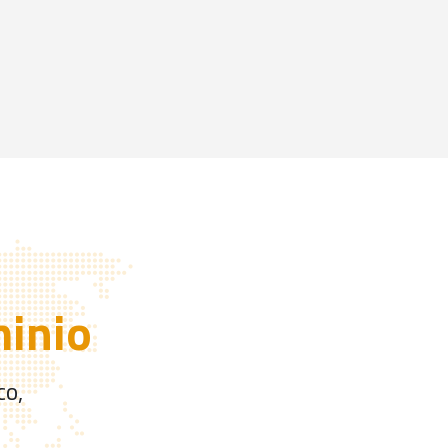
minio
co,