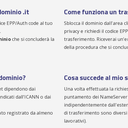
dominio .it
Come funziona un tr
odice EPP/Auth code al tuo
Sblocca il dominio dall'area cl
.
privacy e richiedi il codice EP
minio
che si concluderà la
trasferimento. Riceverai un'em
della procedura che si conclu
 dominio?
Cosa succede al mio s
net dipendono dai
Una volta effettuata la richie
ndicati dall'ICANN o dai
puntamento dei NameServer ve
indipendentemente dall'esten
tato registrato da almeno
di trasferimento sono divers
lavorativi).