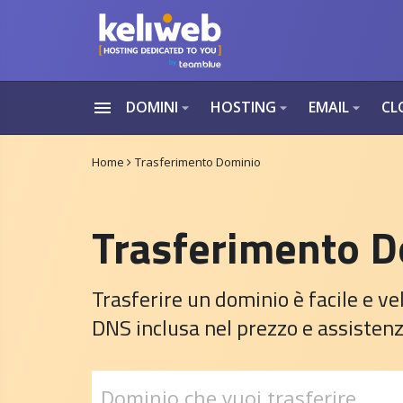
menu
DOMINI
HOSTING
EMAIL
CL
arrow_drop_down
arrow_drop_down
arrow_drop_down
Home
Trasferimento Dominio
Trasferimento 
Trasferire un dominio è facile e ve
DNS inclusa nel prezzo e assisten