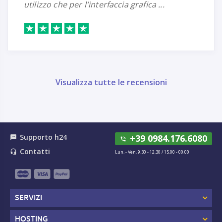
utilizzo che per l'interfaccia grafica ...
Visualizza tutte le recensioni
Supporto h24
+39 0984.176.6080
textsms
phone_in_talk
Contatti
headset_mic
Lun. - Ven. 9.30 - 12.30 / 15.00 - 00.00
SERVIZI
HOSTING