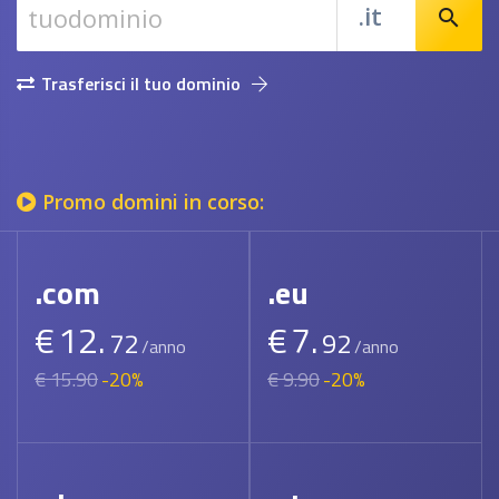
.it
search
Trasferisci il tuo dominio
Promo domini in corso:
.com
.eu
€
12.
€
7.
72
92
/anno
/anno
€ 15.90
-20%
€ 9.90
-20%