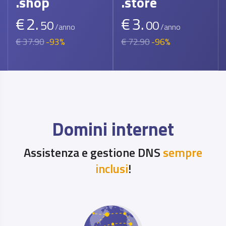
.shop
.store
€
2.
€
3.
50
00
/anno
/anno
€ 37.90
-93%
€ 72.90
-96%
Domini internet
Assistenza e gestione DNS
sempre
inclusi
!