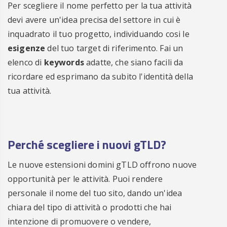
Registra
€ 45.00
.CODES
/anno
Per scegliere il nome perfetto per la tua attività
ora
devi avere un'idea precisa del settore in cui è
Registra
inquadrato il tuo progetto, individuando cosi le
€ 29.00
.COFFEE
/anno
esigenze
del tuo target di riferimento. Fai un
ora
elenco di
keywords
adatte, che siano facili da
Registra
€ 29.00
.COMMUNITY
/anno
ricordare ed esprimano da subito l'identità della
ora
tua attività.
Registra
€ 25.00
.COMPANY
/anno
ora
Registra
€ 35.00
.COMPUTER
/anno
Perché scegliere i nuovi gTLD?
ora
Registra
€ 45.00
.CONDOS
/anno
Le nuove estensioni domini gTLD offrono nuove
ora
opportunità per le attività. Puoi rendere
Registra
€ 35.00
.CONSTRUCTION
/anno
personale il nome del tuo sito, dando un'idea
ora
chiara del tipo di attività o prodotti che hai
Registra
€ 29.00
.CONSULTING
intenzione di promuovere o vendere,
/anno