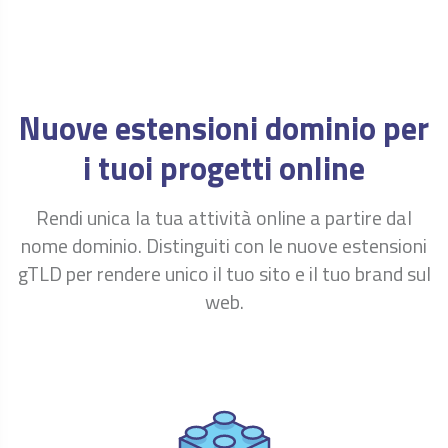
ora
Registra
€ 29.00
.BID
/anno
ora
Registra
€ 50.00
.BIKE
Nuove estensioni dominio per
/anno
ora
i tuoi progetti online
Registra
€ 45.00
.BINGO
/anno
ora
Rendi unica la tua attività online a partire dal
Registra
€ 69.00
.BIO
/anno
nome dominio. Distinguiti con le nuove estensioni
ora
gTLD per rendere unico il tuo sito e il tuo brand sul
Registra
€ 23.90
.BIZ
web.
/anno
ora
Registra
€ 32.00
.BLOG
/anno
ora
Registra
€ 29.00
.BOUTIQUE
/anno