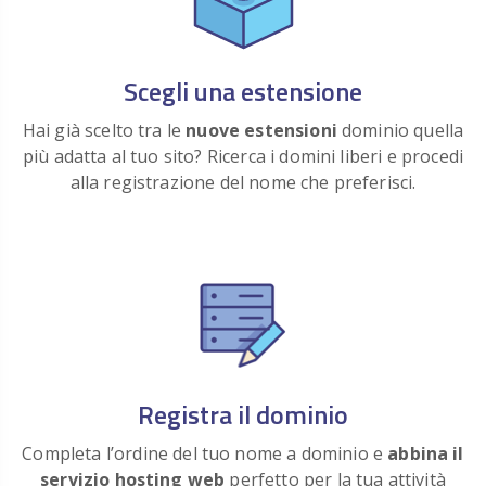
ora
Registra
€ 69.00
.BUILD
/anno
ora
Scegli una estensione
Registra
€ 35.00
.BUILDERS
/anno
Hai già scelto tra le
nuove estensioni
dominio quella
ora
più adatta al tuo sito? Ricerca i domini liberi e procedi
Registra
€ 19.00
.BUSINESS
/anno
alla registrazione del nome che preferisci.
ora
Registra
€ 39.00
.BUZZ
/anno
ora
Registra
€ 35.00
.CAB
/anno
ora
Registra
€ 29.00
.CAFE
/anno
ora
Registra il dominio
Registra
€ 55.00
.CAMERA
/anno
Completa l’ordine del tuo nome a dominio e
abbina il
ora
servizio hosting web
perfetto per la tua attività