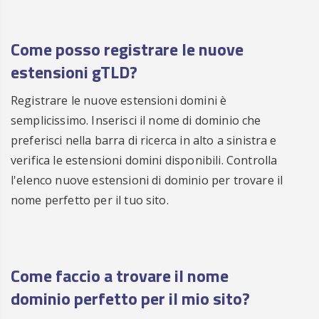
Registra
€ 45.00
.CLINIC
/anno
ora
Come posso registrare le nuove
Registra
€ 35.00
.CLOTHING
/anno
estensioni gTLD?
ora
Registrare le nuove estensioni domini è
Registra
€ 30.00
.CLOUD
/anno
semplicissimo. Inserisci il nome di dominio che
ora
preferisci nella barra di ricerca in alto a sinistra e
Registra
€ 19.00
.CLUB
/anno
verifica le estensioni domini disponibili. Controlla
ora
l'elenco nuove estensioni di dominio per trovare il
Registra
€ 25.00
.CN
/anno
nome perfetto per il tuo sito.
ora
Registra
€ 49.00
.CO
/anno
ora
Come faccio a trovare il nome
Registra
€ 45.00
.COACH
/anno
dominio perfetto per il mio sito?
ora