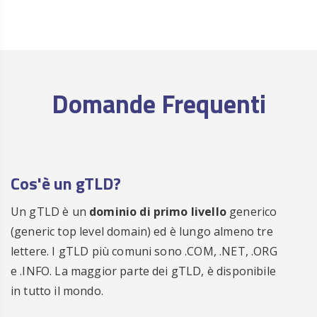
ora
Registra
€ 25.00
.CENTER
/anno
ora
Registra
€ 99.00
.CEO
/anno
Domande Frequenti
ora
Registra
€ 29.00
.CH
/anno
ora
Registra
€ 29.00
.CHAT
/anno
Cos'è un gTLD?
ora
Registra
€ 29.00
.CHEAP
/anno
Un gTLD è un
dominio di primo livello
generico
ora
(generic top level domain) ed è lungo almeno tre
Registra
€ 19.00
.CITY
lettere. I gTLD più comuni sono .COM, .NET, .ORG
/anno
e .INFO. La maggior parte dei gTLD, è disponibile
ora
in tutto il mondo.
Registra
€ 15.00
.CLICK
/anno
ora