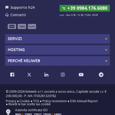
Registra
€ 59.00
.DENTIST
/anno
Supporto h24
+39 0984.176.6080
textsms
ora
phone_in_talk
Contatti
headset_mic
Lun. - Ven. 9.30 - 12.30 / 15.00 - 00.00
Registra
€ 45.00
.DESIGN
/anno
ora
Registra
€ 19.00
.DEV
/anno
SERVIZI
ora
Registra
€ 54.00
.DIAMONDS
/anno
HOSTING
ora
PERCHÉ KELIWEB
Registra
€ 169.00
.DIET
/anno
ora
Registra
€ 39.00
.DIGITAL
/anno
ora
© 2009-2026 Keliweb s.r.l. società a socio unico, Capitale sociale i.v. €
Registra
€ 29.00
.DIRECT
/anno
200.000,00 - P. IVA: IT03281320782
Privacy
●
Cookie
●
TOS
●
Policy recensioni
●
DSA Annual Report
ora
●
Rivedi le tue scelte sui cookie
Registra
€ 25.00
Azienda certificata ISO
.DIRECTORY
/anno
9001
|
27001, 27017, 27018
|
14001