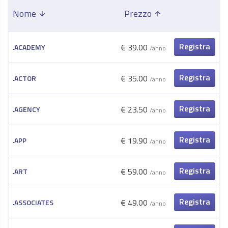
Nome
Prezzo
arrow_upward
arrow_upward
Registra
€ 39.00
.ACADEMY
/anno
ora
Registra
€ 35.00
.ACTOR
/anno
ora
Registra
€ 23.50
.AGENCY
/anno
ora
Registra
€ 19.90
.APP
/anno
ora
Registra
€ 59.00
.ART
/anno
ora
Registra
€ 49.00
.ASSOCIATES
/anno
ora