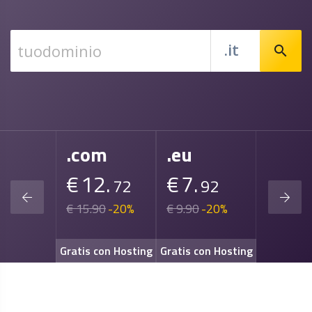
.it
search
re
.com
.eu
.sho
€
12.
€
7.
€
2.
00
72
92
5
0
-96%
€ 15.90
-20%
€ 9.90
-20%
€ 37.90
Gratis con Hosting
Gratis con Hosting