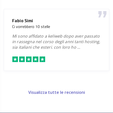
Registra
€ 29.00
.CZ
/anno
ora
Fabio Simi
Registra
€ 25.00
.DANCE
/anno
Ci vorrebbero 10 stelle
ora
mi sono affidato a keliweb dopo aver passato
Registra
€ 45.00
.DATING
/anno
in rassegna nel corso degli anni tanti hosting,
ora
sia italiani che esteri. con loro ho ...
Registra
€ 45.00
.DEGREE
/anno
ora
Registra
€ 45.00
.DELIVERY
/anno
ora
Registra
€ 29.00
.DEMOCRAT
/anno
ora
Visualizza tutte le recensioni
Registra
€ 45.00
.DENTAL
/anno
ora