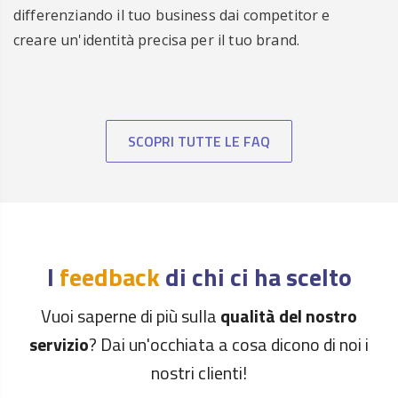
ora
differenziando il tuo business dai competitor e
Registra
creare un'identità precisa per il tuo brand.
€ 35.00
.CONTRACTORS
/anno
ora
Registra
€ 35.00
.COOKING
/anno
ora
SCOPRI TUTTE LE FAQ
Registra
€ 29.00
.COOL
/anno
ora
Registra
€ 35.00
.COUNTRY
/anno
ora
Registra
€ 85.00
.CREDIT
/anno
I
feedback
di chi ci ha scelto
ora
Registra
Vuoi saperne di più sulla
€ 45.00
qualità del nostro
.CRUISES
/anno
ora
servizio
? Dai un'occhiata a cosa dicono di noi i
Registra
€ 15.00
.CYMRU
nostri clienti!
/anno
ora