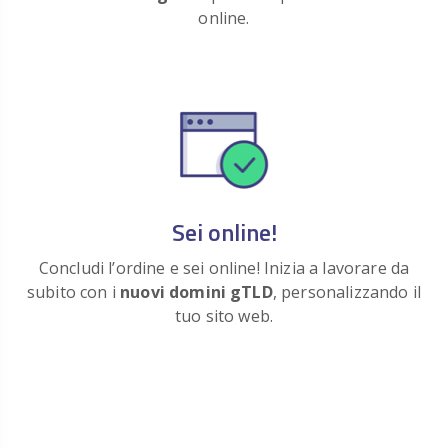
Registra
€ 55.00
.CAMP
/anno
online.
ora
Registra
€ 45.00
.CAPITAL
/anno
ora
Registra
€ 29.00
.CARDS
/anno
ora
Registra
€ 39.00
.CARE
/anno
ora
Sei online!
Registra
€ 49.00
.CAREERS
/anno
Concludi l’ordine e sei online! Inizia a lavorare da
ora
subito con i
nuovi domini gTLD
, personalizzando il
Registra
€ 29.00
.CASA
tuo sito web.
/anno
ora
Registra
€ 29.00
.CASH
/anno
ora
Registra
€ 29.00
.CATERING
/anno