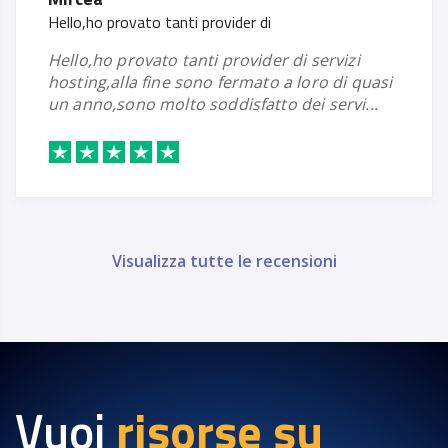
ider di
Sempre perfetti
sempre perfetti, penso non stiano neanche
ermato a loro di quasi
dormendo per rendere ut
isfatto dei servi...
server nonostante un a
pro...
Visualizza tutte le recensioni
Vuoi
risorse su