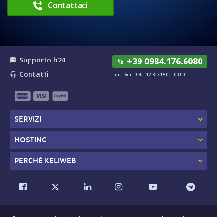
Contattaci
Supporto h24
+39 0984.176.6080
textsms
phone_in_talk
Contatti
headset_mic
Lun. - Ven. 9.30 - 12.30 / 15.00 - 00.00
SERVIZI
HOSTING
PERCHÉ KELIWEB