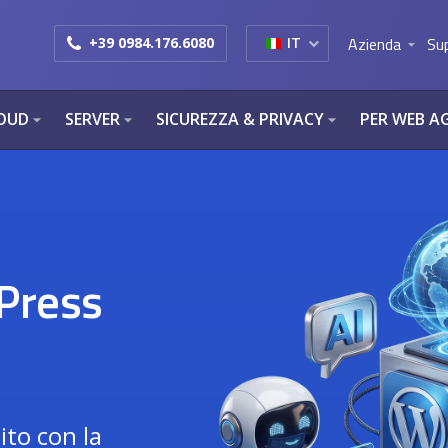
Azienda
Su
+39 0984.176.6080
IT
arrow_drop_down
OUD
SERVER
SICUREZZA & PRIVACY
PER WEB A
arrow_drop_down
arrow_drop_down
arrow_drop_down
Press
sito con la