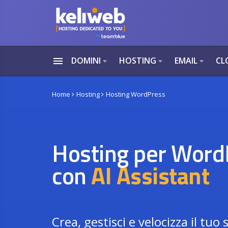
menu
DOMINI
HOSTING
EMAIL
CL
arrow_drop_down
arrow_drop_down
arrow_drop_down
Home
Hosting
Hosting WordPress
Hosting per Word
con
AI Assistant
Crea, gestisci e velocizza il tuo 