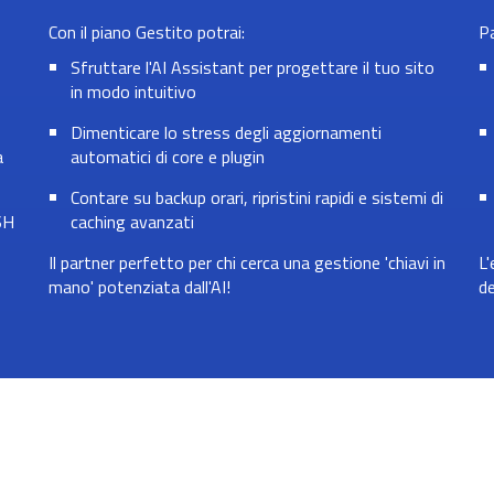
Con il piano Gestito potrai:
P
Sfruttare l'AI Assistant per progettare il tuo sito
in modo intuitivo
Dimenticare lo stress degli aggiornamenti
a
automatici di core e plugin
Contare su backup orari, ripristini rapidi e sistemi di
SH
caching avanzati
Il partner perfetto per chi cerca una gestione 'chiavi in
L'
mano' potenziata dall'AI!
de