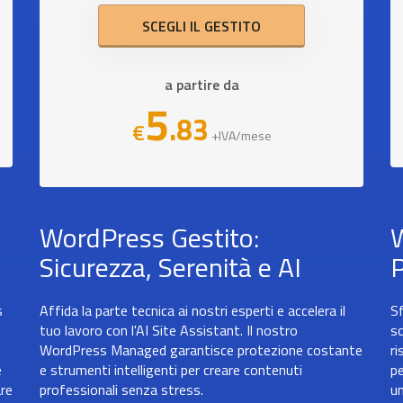
SCEGLI IL GESTITO
a partire da
5
.83
€
+IVA/mese
WordPress Gestito:
W
Sicurezza, Serenità e AI
P
s
Affida la parte tecnica ai nostri esperti e accelera il
Sf
tuo lavoro con l'AI Site Assistant. Il nostro
sc
WordPress Managed garantisce protezione costante
ri
e
e strumenti intelligenti per creare contenuti
pe
are
professionali senza stress.
un