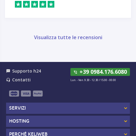
Visualizza tutte le recensioni
Supporto h24
+39 0984.176.6080
textsms
phone_in_talk
Contatti
headset_mic
Lun. - Ven. 9.30 - 12.30 / 15.00 - 00.00
SERVIZI
HOSTING
PERCHÉ KELIWEB