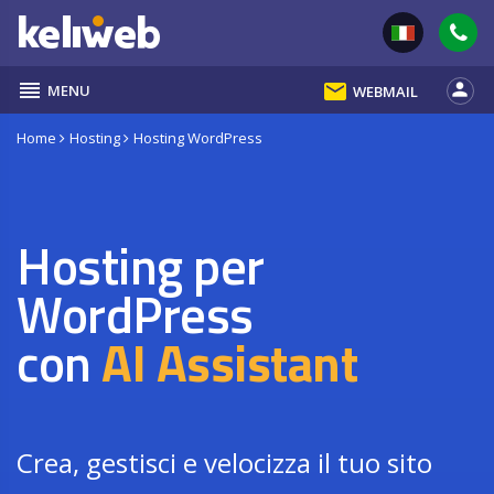
reorder
email
person
MENU
WEBMAIL
Home
Hosting
Hosting WordPress
Hosting per
WordPress
con
AI Assistant
Crea, gestisci e velocizza il tuo sito