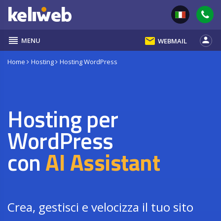
reorder
email
person
MENU
WEBMAIL
Home
Hosting
Hosting WordPress
Hosting per
WordPress
con
AI Assistant
Crea, gestisci e velocizza il tuo sito