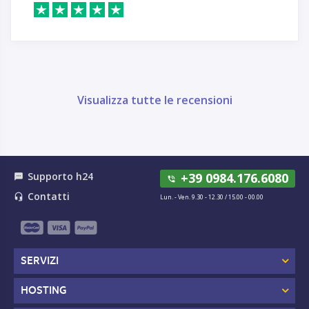
Visualizza tutte le recensioni
Supporto h24
+39 0984.176.6080
textsms
phone_in_talk
Contatti
headset_mic
Lun. - Ven. 9.30 - 12.30 / 15.00 - 00.00
SERVIZI
HOSTING