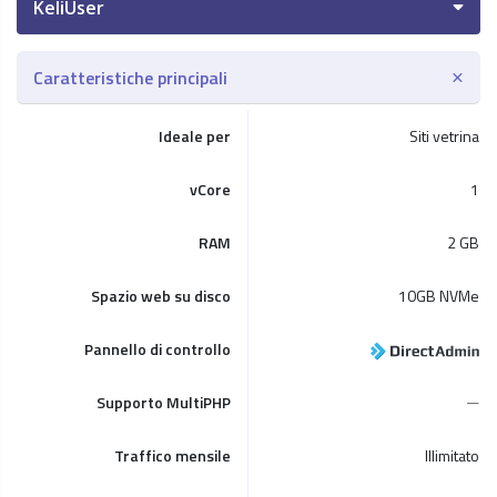
KeliUser
Caratteristiche principali
KeliUser
Ideale per
Siti vetrina
KeliPro
vCore
1
KeliCMS
RAM
2 GB
KeliTOP
Spazio web su disco
10GB NVMe
Pannello di controllo
Supporto MultiPHP
Traffico mensile
Illimitato