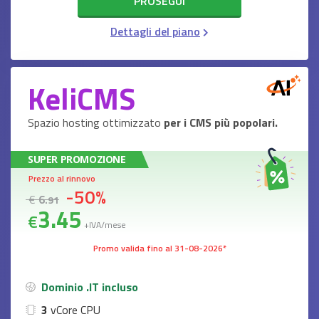
PROSEGUI
Dettagli del piano
KeliCMS
Spazio hosting ottimizzato
per i CMS più popolari.
SUPER PROMOZIONE
Prezzo al rinnovo
-50%
€
6
.91
3
.45
€
+IVA/mese
Promo valida fino al 31-08-2026*
Dominio .IT incluso
3
vCore CPU