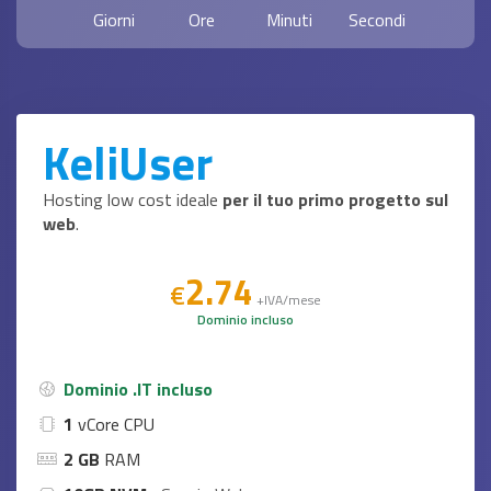
Giorni
Ore
Minuti
Secondi
KeliUser
Hosting low cost ideale
per il tuo primo progetto sul
web
.
2
.74
€
+IVA/mese
Dominio incluso
Dominio .IT incluso
1
vCore CPU
2 GB
RAM