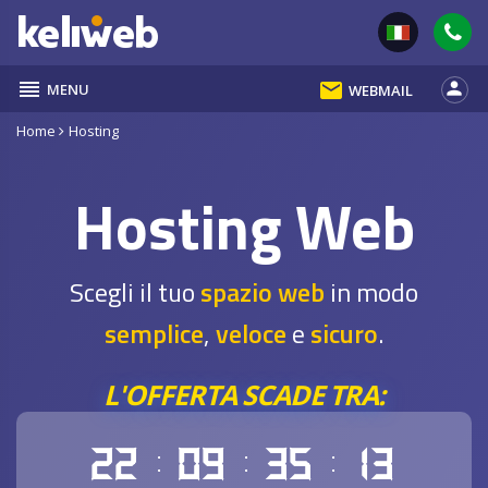
reorder
email
person
MENU
WEBMAIL
Home
Hosting
Hosting Web
Scegli il tuo
spazio web
in modo
semplice
,
veloce
e
sicuro
.
L'OFFERTA SCADE TRA:
22
09
35
12