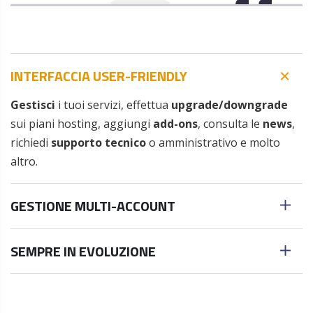
INTERFACCIA USER-FRIENDLY
Gestisci
i tuoi servizi, effettua
upgrade/downgrade
sui piani hosting, aggiungi
add-ons
, consulta le
news
,
richiedi
supporto tecnico
o amministrativo e molto
altro.
GESTIONE MULTI-ACCOUNT
Invita
nuovi utenti e collaboratori ad accedere al tuo
SEMPRE IN EVOLUZIONE
account e permettere loro di
consultare o modificare
determinate informazioni da te prescelte. Ideale per
Le
funzionalità
del pannello di controllo è in costante
gestire aree di competenza specifiche come
evoluzione. Lavoriamo ogni giorno per
rendere più
fatturazione o assistenza tecnica.