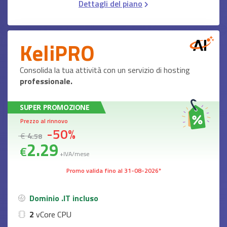
Dettagli del piano
KeliPRO
Consolida la tua attività con un servizio di hosting
professionale.
SUPER PROMOZIONE
Prezzo al rinnovo
-50%
€
4
.58
2
.29
€
+IVA/mese
Promo valida fino al 31-08-2026*
Dominio .IT incluso
2
vCore CPU