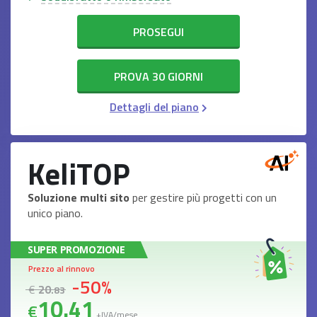
PROSEGUI
PROVA 30 GIORNI
Dettagli del piano
KeliTOP
Soluzione multi sito
per gestire più progetti con un
unico piano.
SUPER PROMOZIONE
Prezzo al rinnovo
-50%
€
20
.83
10
.41
€
+IVA/mese