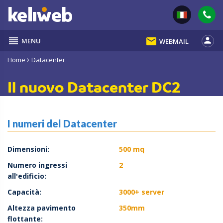
reorder
email
person
MENU
WEBMAIL
Home
Datacenter
Il nuovo Datacenter DC2
I numeri del Datacenter
Dimensioni:
500 mq
Numero ingressi
2
all'edificio:
Capacità:
3000+ server
Altezza pavimento
350mm
flottante: