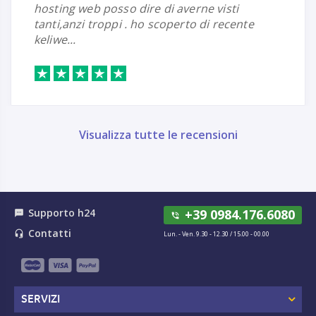
hosting web posso dire di averne visti
tanti,anzi troppi . ho scoperto di recente
keliwe...
Visualizza tutte le recensioni
Supporto h24
+39 0984.176.6080
textsms
phone_in_talk
Contatti
headset_mic
Lun. - Ven. 9.30 - 12.30 / 15.00 - 00.00
SERVIZI