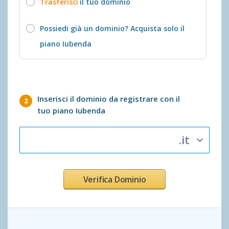
Trasferisci
il tuo dominio
Possiedi già un dominio? Acquista solo il
piano Iubenda
Inserisci il dominio da registrare con il
tuo piano Iubenda
.it
expand_more
Verifica Dominio