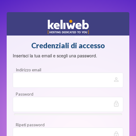
Credenziali di accesso
Inserisci la tua email e scegli una password.
Indirizzo email
person_outline
Password
lock_outline
New
Password
Ripeti password
Rating:
lock_outline
0%