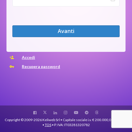
Avanti
Accedi
person_add
Recupera password
vpn_key
Preferenze
di
consenso
Copyright © 2009-2026 Keliweb Srl • Capitale sociale i.v. € 200.000,00 •
Privacy
•
TOS
• P. IVA: IT03281320782