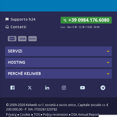
Supporto h24
+39 0984.176.6080
textsms
phone_in_talk
Contatti
headset_mic
Lun. - Ven. 9.30 - 12.30 / 15.00 - 00.00
SERVIZI
HOSTING
PERCHÉ KELIWEB
© 2009-2026 Keliweb s.r.l. società a socio unico, Capitale sociale i.v. €
200.000,00 - P. IVA: IT03281320782
Privacy
●
Cookie
●
TOS
●
Policy recensioni
●
DSA Annual Report