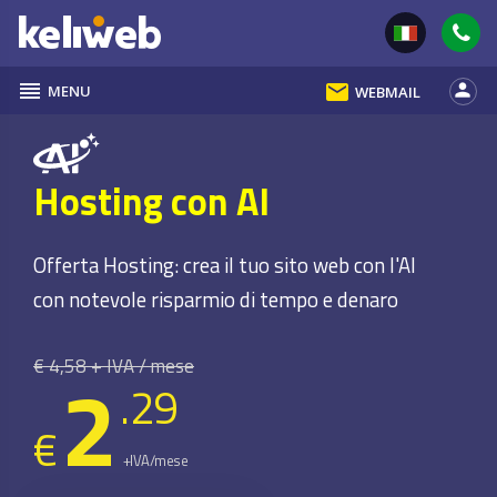
reorder
email
person
MENU
WEBMAIL
Hosting con AI
Offerta Hosting: crea il tuo sito web con l'AI
con notevole risparmio di tempo e denaro
€ 4,58 + IVA / mese
2
.29
€
+IVA/mese