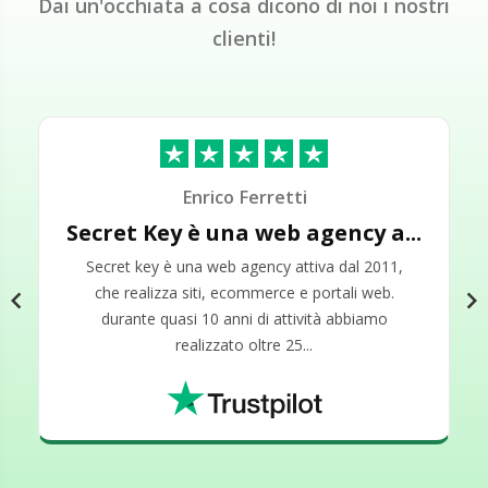
Dai un'occhiata a cosa dicono di noi i nostri
clienti!
Enrico Ferretti
Fabio
b
Secret Key è una web agency a...
BRAVO Riccardo della assistenz...
secret key è una web agency attiva dal 2011,
bravi - devo dire assistenza clienti eccellente. ho
parlato con riccardo del supporto tecnico, avevo
che realizza siti, ecommerce e portali web.
chevron_left
chevron_right
due problemi non facili e lui con pazienza e
e
l
durante quasi 10 anni di attività abbiamo
comp...
realizzato oltre 25...