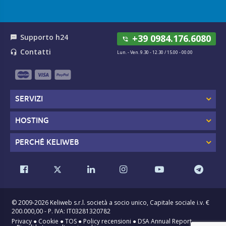
Supporto h24
+39 0984.176.6080
textsms
phone_in_talk
Contatti
headset_mic
Lun. - Ven. 9.30 - 12.30 / 15.00 - 00.00
SERVIZI
HOSTING
PERCHÉ KELIWEB
© 2009-2026 Keliweb s.r.l. società a socio unico, Capitale sociale i.v. €
200.000,00 - P. IVA: IT03281320782
Privacy
●
Cookie
●
TOS
●
Policy recensioni
●
DSA Annual Report