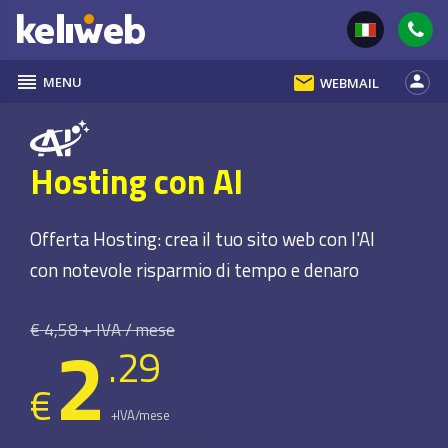
reorder
email
person
MENU
WEBMAIL
Hosting con AI
Offerta Hosting: crea il tuo sito web con l'AI
con notevole risparmio di tempo e denaro
€ 4,58 + IVA / mese
2
.29
€
+IVA/mese