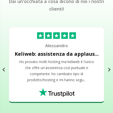
Dai un'occhiata a cosa dicono di noi i nostri
clienti!
Alessandro
Andrea
...
.
Keliweb: assistenza da applaus...
Keliweb.it l'hosting provider ...
ho provato molti hosting ma keliweb è l'unico
mi occupo di sviluppo web da diversi anni, tra i
vari provider che ho provato nel corso della mia
che offre un'assistenza così puntuale e
chevron_left
chevron_right
carriera professionale, keliweb.it è stata la
competente. ho cambiato tipo di
soluzi...
prodotto/hosting e mi hanno segu...